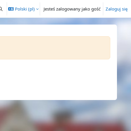
Polski ‎(pl)‎
Jesteś zalogowany jako gość
Zaloguj się
rzełącznik wyszukiwarki