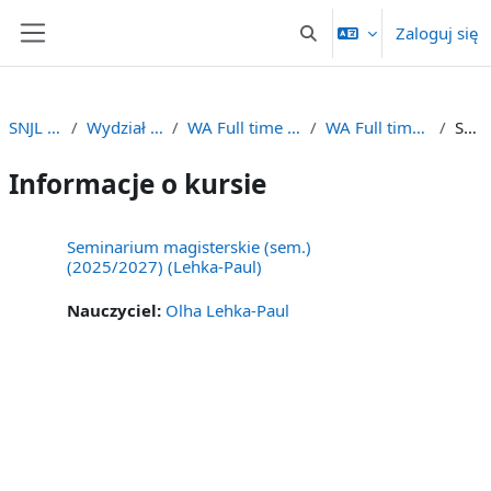
Przejdź do głównej zawartości
Zaloguj się
Przełącznik wyszukiwarki
Panel boczny
SNJL (2025/2026)
Wydział Anglistyki (2025/26)
WA Full time :: WA Stacjonarne (2025/26)
WA Full time - MA Seminars (2025-27)
Streszczenie
Informacje o kursie
Seminarium magisterskie (sem.)
(2025/2027) (Lehka-Paul)
Nauczyciel:
Olha Lehka-Paul