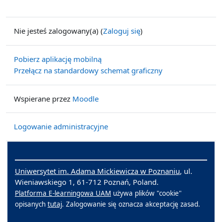
Nie jesteś zalogowany(a) (
Zaloguj się
)
Pobierz aplikację mobilną
Przełącz na standardowy schemat graficzny
Wspierane przez
Moodle
Logowanie administracyjne
Uniwersytet im. Adama Mickiewicza w Poznaniu
, ul.
Wieniawskiego 1, 61-712 Poznań, Poland.
Platforma E-learningowa UAM
używa plików "cookie"
opisanych
tutaj
. Zalogowanie się oznacza akceptację zasad.