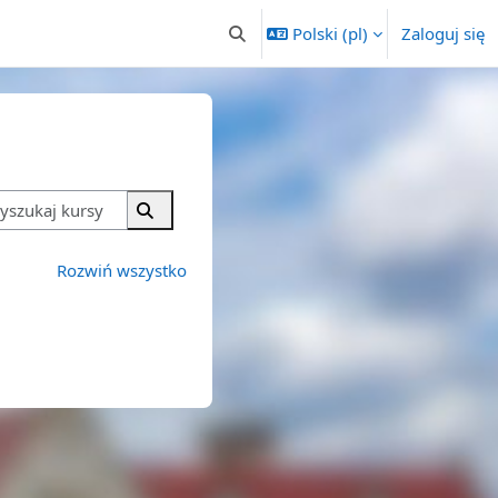
Polski ‎(pl)‎
Zaloguj się
Przełącznik wyszukiwarki
Wyszukaj kursy
Wyszukaj kursy
Rozwiń wszystko