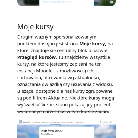
Moje kursy
Drugim ważnym spersonalizowanym
punktem dostępu jest strona
Moje kursy
, na
której znajduje się centralny blok o nazwie
Przegląd kursów
. Tu znajdziemy wszystkie
kursy, na które jesteśmy zapisani na ten
instancji Moodle - z możliwością ich
sortowania, filtrowania wg aktualności,
oznaczania gwiazdką czy usuwania z widoku.
Bieżące, dostępne dla nas kursy zgrupowane
są pod filtrem Aktualne.
Niektóre kursy mogą
wyświetlać licznik stanu pokazujący procent
wykonanych przez nas w tym kursie zadań.