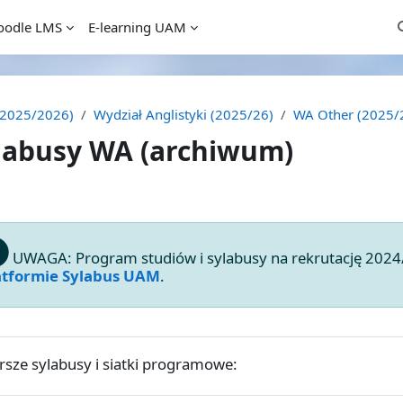
odle LMS
E-learning UAM
P
(2025/2026)
Wydział Anglistyki (2025/26)
WA Other (2025/
labusy WA (archiwum)
egląd sekcji
UWAGA: Program studiów i sylabusy na rekrutację 2024/2
atformie Sylabus UAM
.
rsze sylabusy i siatki programowe: