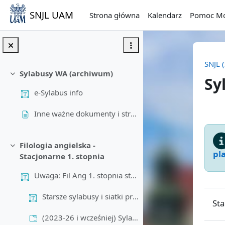
Przejdź do głównej zawartości
SNJL UAM
Strona główna
Kalendarz
Pomoc Mo
SNJL 
Sylabusy WA (archiwum)
Minimalizuj
Sy
e-Sylabus info
Prz
Inne ważne dokumenty i strony || Other important docs and sites
Filologia angielska -
Minimalizuj
pl
Uwaga: Fil Ang 1. stopnia stacjonarne
Starsze sylabusy i siatki programowe:
Sta
(2023-26 i wcześniej) Sylabusy Filologia angielska - Stacjonarne 1. stopnia