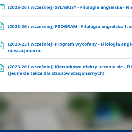
(2023-26 i wcześniej) SYLABUSY - Filologia angielska - N
(2023-26 i wcześniej) PROGRAM - Filologia angielska 1. 
(2020-23 i wcześniej) Program wycofany - Filologia angie
Plik
niestacjonarne
(2023-26 i wcześniej) Kierunkowe efekty uczenia się - Fi
Plik
(jednakie także dla studiów stacjonarnych)