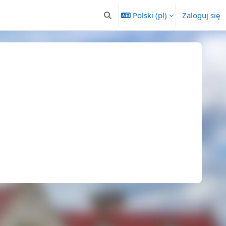
Polski ‎(pl)‎
Zaloguj się
Przełącznik wyszukiwarki