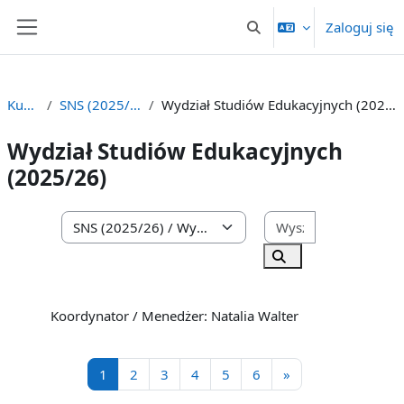
Przejdź do głównej zawartości
Zaloguj się
Przełącznik wyszukiwarki
Panel boczny
Kursy
SNS (2025/26)
Wydział Studiów Edukacyjnych (2025/26)
Wydział Studiów Edukacyjnych
(2025/26)
Wyszukaj kurs
Kategorie kursów
Wyszukaj kursy
Koordynator / Menedżer: Natalia Walter
Strona 1
Strona 2
Strona 3
Strona 4
Strona 5
Strona 6
Następna strona
1
2
3
4
5
6
»